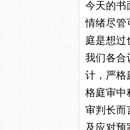
今天的书
情绪尽管
庭是想过
我们各合
计，严格
格庭审中
审判长而
及应对预