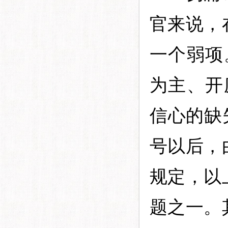
官来说，
一个弱项
为主、开
信心的缺
号以后，
规定，以
题之一。