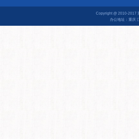
Copyright @ 2010
办公地址：重庆 江