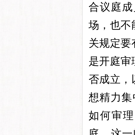
合议庭成
场，也不
关规定要
是开庭审
否成立，
想精力集
如何审理
庭。这一