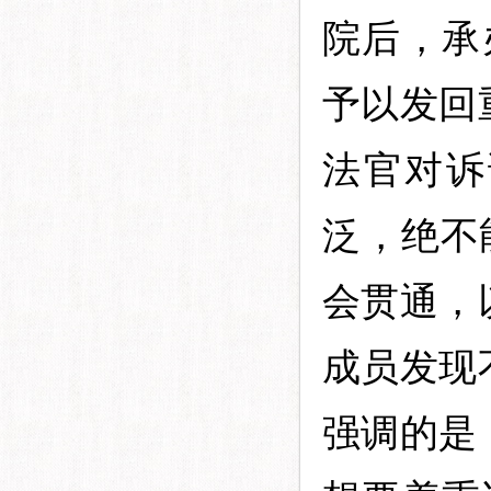
院后，承
予以发回
法官对诉
泛，绝不
会贯通，
成员发现
强调的是