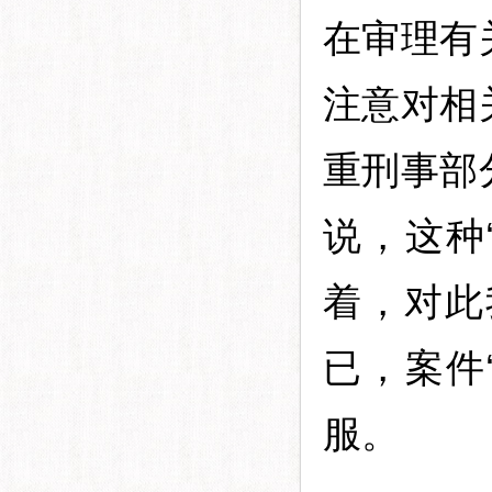
在审理有
注意对相
重刑事部
说，这种
着，对此
已，案件
服。