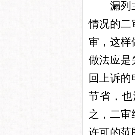
漏列主体
情况的二
审，这样
做法应是
回上诉的
节省，也
之，二审
许可的范