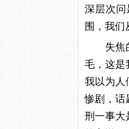
深层次问
围，我们
失焦的讨
毛，这是
我以为人
惨剧，话
刑一事大