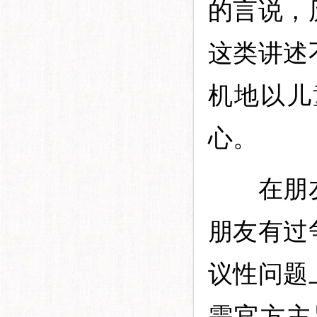
的言说，
这类讲述
机地以儿
心。
在朋友圈
朋友有过
议性问题
需官方主