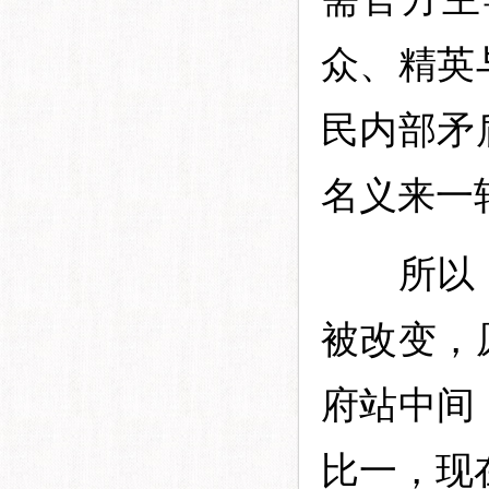
众、精英
民内部矛
名义来一
所以，精
被改变，
府站中间
比一，现