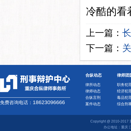
冷酷的看
上一篇：
长
下一篇：
合纵动态
律师团
律所动态
职务犯
律师动态
经济犯
合纵言刑
毒品犯
18623096666
免费咨询电话：
案件动态
综合刑
Copyright @ 2010
办公地址：重庆 江